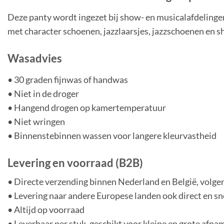
Deze panty wordt ingezet bij show- en musicalafdelinge
met character
schoenen, jazzlaarsjes, jazzschoenen en 
Wasadvies
• 30 graden fijnwas of handwas
• Niet in de droger
• Hangend drogen op kamertemperatuur
• Niet wringen
• Binnenstebinnen wassen voor langere kleurvastheid
Levering en voorraad (B2B)
• Directe verzending binnen Nederland en België, volge
• Levering naar andere Europese landen ook direct en sn
• Altijd op voorraad
• Leverbaar per stuk, geschikt voor kleine en grote afna