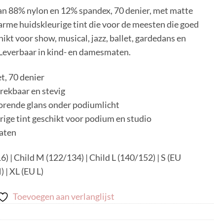
an 88% nylon en 12% spandex, 70 denier, met matte
arme huidskleurige tint die voor de meesten die goed
ikt voor show, musical, jazz, ballet, gardedans en
 Leverbaar
in kind- en damesmaten.
t, 70 denier
rekbaar en stevig
torende glans onder podiumlicht
ige tint geschikt voor podium en studio
aten
6) | Child M (122/134) | Child L (140/152) | S (EU
) | XL (EU L)
Toevoegen aan verlanglijst