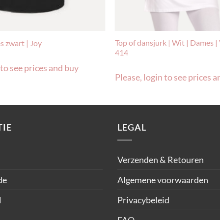
Top of dansjurk | Wit | Dames | 
 zwart | Joy
414
 to see prices and buy
Please, login to see prices 
IE
LEGAL
Verzenden & Retouren
de
Algemene voorwaarden
l
Privacybeleid