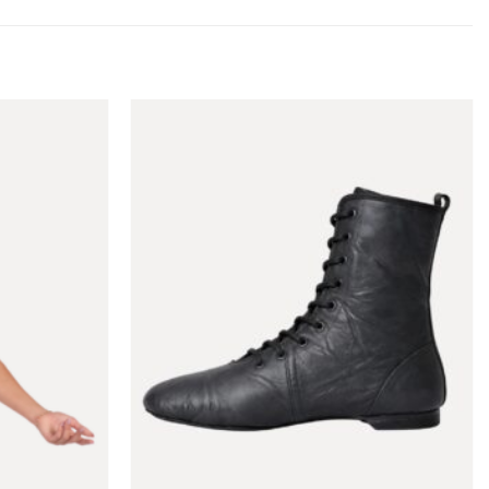
Toevoegen
Toevoegen
aan
aan
verlanglijst
verlanglijst