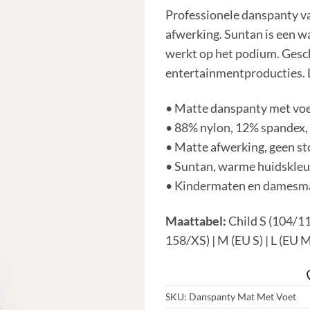
Professionele danspanty v
afwerking.
Suntan is een w
werkt op het podium.
Gesch
entertainmentproducties.
• Matte danspanty met voe
• 88% nylon, 12% spandex, 
• Matte afwerking, geen s
• Suntan, warme huidskleur
• Kindermaten en damesm
Maattabel:
Child S (104/11
158/XS) | M
(EU S) | L (EU M
SKU:
Danspanty Mat Met Voet