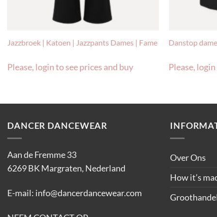
Jazzbroek | Katoen | Jazzpants Dames | Fame
Danstop dames
Please, login to see prices and buy
Please, login
DANCER DANCEWEAR
INFORMAT
Aan de Fremme 33
Over Ons
6269 BK Margraten, Nederland
How it’s ma
E-mail:
info@dancerdancewear.com
Groothande