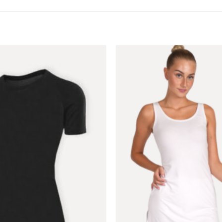
Toevoegen
aan
verlanglijst