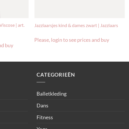
Viscose | art.
Jazzlaarsjes kind & dames zwart | Jazzlaars
Please, login to see prices and buy
and buy
CATEGORIEËN
Balletkleding
Dans
Fitness