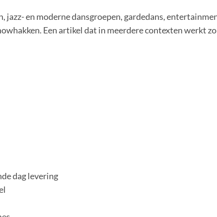
n, jazz- en moderne dansgroepen,
gardedans, entertainmen
showhakken. Een artikel dat in meerdere
contexten werkt zo
nde dag levering
el
mes