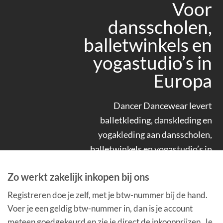
Voor
dansscholen,
balletwinkels en
yogastudio’s in
Europa
Dancer Dancewear levert
balletkleding, danskleding en
yogakleding aan dansscholen,
balletwinkels en yogastudio’s in
Nederland, België en de rest van
Zo werkt zakelijk inkopen bij ons
Europa. Wij verkopen alleen
zakelijk. Je bestelt via een B2B-
Registreren doe je zelf, met je btw-nummer bij de hand.
account op deze site, net zoals in
Voer je een geldig btw-nummer in, dan is je account
een gewone webshop, met jouw
meteen goedgekeurd en zie je direct de inkoopprijzen. Je