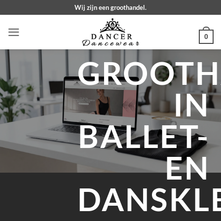
Ga
Wij zijn een groothandel.
naar
inhoud
0
GROOTH
IN
BALLET-
EN
DANSKL