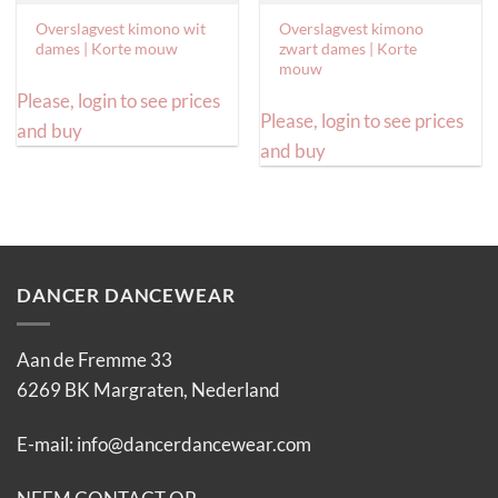
Overslagvest kimono wit
Overslagvest kimono
dames | Korte mouw
zwart dames | Korte
mouw
Please, login to see prices
Please, login to see prices
and buy
and buy
DANCER DANCEWEAR
Aan de Fremme 33
6269 BK Margraten, Nederland
E-mail:
info@dancerdancewear.com