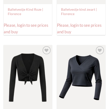
Balletvestje Kind Roze |
Balletvestje kind zwart |
Florence
Florence
Please, login to see prices
Please, login to see prices
and buy
and buy
Toevoegen
Toevoegen
aan
aan
verlanglijst
verlanglijst