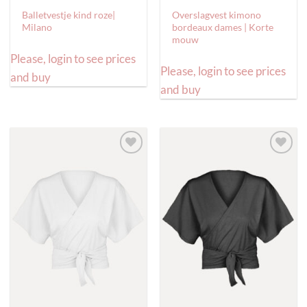
Balletvestje kind roze|
Overslagvest kimono
Milano
bordeaux dames | Korte
mouw
Please, login to see prices
Please, login to see prices
and buy
and buy
Toevoegen
Toevoegen
aan
aan
verlanglijst
verlanglijst