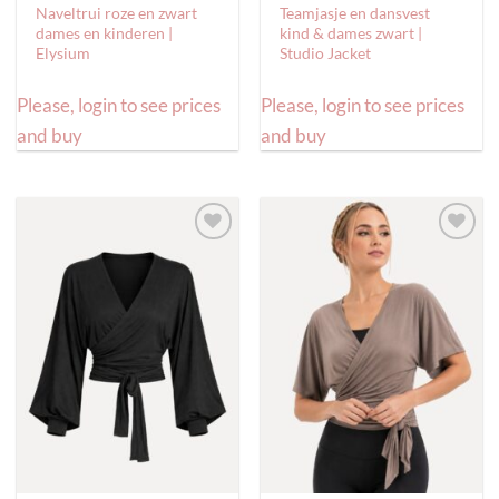
Naveltrui roze en zwart
Teamjasje en dansvest
dames en kinderen |
kind & dames zwart |
Elysium
Studio Jacket
Please, login to see prices
Please, login to see prices
and buy
and buy
Toevoegen
Toevoegen
aan
aan
verlanglijst
verlanglijst