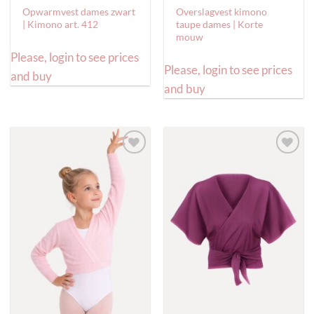
Opwarmvest dames zwart
Overslagvest kimono
| Kimono art. 412
taupe dames | Korte
mouw
Please, login to see prices
Please, login to see prices
and buy
and buy
Toevoegen
Toevoegen
aan
aan
verlanglijst
verlanglijst