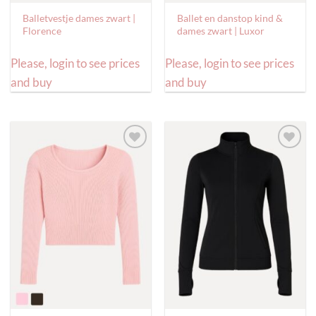
Balletvestje dames zwart |
Ballet en danstop kind &
Florence
dames zwart | Luxor
Please, login to see prices
Please, login to see prices
and buy
and buy
Toevoegen
Toevoegen
aan
aan
verlanglijst
verlanglijst