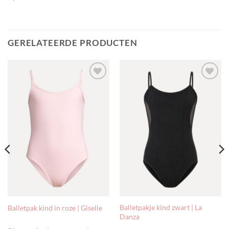
GERELATEERDE PRODUCTEN
Toevoegen
Toevoegen
aan
aan
verlanglijst
verlanglijst
Balletpakje kind zwart | La
Balletpak kind in roze | Giselle
Danza